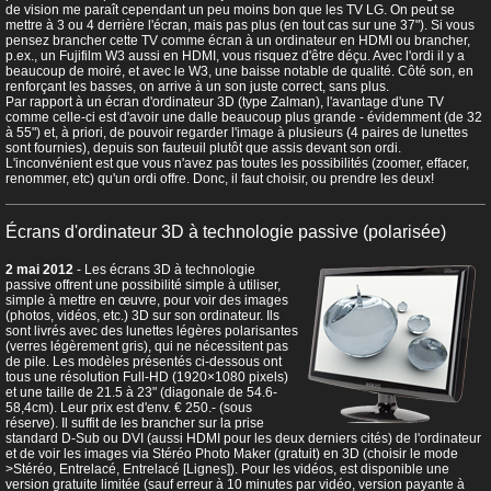
de vision me paraît cependant un peu moins bon que les TV LG. On peut se
mettre à 3 ou 4 derrière l'écran, mais pas plus (en tout cas sur une 37"). Si vous
pensez brancher cette TV comme écran à un ordinateur en HDMI ou brancher,
p.ex., un Fujifilm W3 aussi en HDMI, vous risquez d'être déçu. Avec l'ordi il y a
beaucoup de moiré, et avec le W3, une baisse notable de qualité. Côté son, en
renforçant les basses, on arrive à un son juste correct, sans plus.
Par rapport à un écran d'ordinateur 3D (type Zalman), l'avantage d'une TV
comme celle-ci est d'avoir une dalle beaucoup plus grande - évidemment (de 32
à 55") et, à priori, de pouvoir regarder l'image à plusieurs (4 paires de lunettes
sont fournies), depuis son fauteuil plutôt que assis devant son ordi.
L'inconvénient est que vous n'avez pas toutes les possibilités (zoomer, effacer,
renommer, etc) qu'un ordi offre. Donc, il faut choisir, ou prendre les deux!
Écrans d'ordinateur 3D à technologie passive (polarisée)
2 mai 2012
- Les écrans 3D à technologie
passive offrent une possibilité simple à utiliser,
simple à mettre en œuvre, pour voir des images
(photos, vidéos, etc.) 3D sur son ordinateur. Ils
sont livrés avec des lunettes légères polarisantes
(verres légèrement gris), qui ne nécessitent pas
de pile. Les modèles présentés ci-dessous ont
tous une résolution Full-HD (1920×1080 pixels)
et une taille de 21.5 à 23" (diagonale de 54.6-
58,4cm). Leur prix est d'env. € 250.- (sous
réserve). Il suffit de les brancher sur la prise
standard D-Sub ou DVI (aussi HDMI pour les deux derniers cités) de l'ordinateur
et de voir les images via Stéréo Photo Maker (gratuit) en 3D (choisir le mode
>Stéréo, Entrelacé, Entrelacé [Lignes]). Pour les vidéos, est disponible une
version gratuite limitée (sauf erreur à 10 minutes par vidéo, version payante à