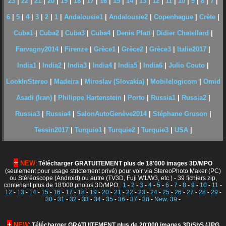
23
|
22
|
21
|
20
|
19
|
18
|
17
|
16
|
15
|
14
|
13
|
12
|
11
|
10
|
9
|
8
|
7
|
6
|
5
|
4
|
3
|
2
|
1
|
Andalousie1
|
Andalousie2
|
Copenhague
|
Crète
|
Cuba1
|
Cuba2
|
Cuba3
|
Cuba4
|
Denis Platt
|
Didier Chatellard
|
Farvagny2014
|
Firenze
|
Grèce1
|
Grèce2
|
Grèce3
|
Italie2017
|
India1
|
India2
|
India3
|
India4
|
India5
|
India6
|
Julio Couto
|
LookInStereo
|
Madeira
|
Miroslav (Slovakia)
|
Mobilelogicom
|
Omid
Asadi (Iran)
|
Philippe Hartenstein
|
Porto
|
Russia1
|
Russia2
|
Russia3
|
Russia4
|
SalonAutoGenève2014
|
Stéphane Gruson
|
Tessin2017
|
Turquie1
|
Turquie2
|
Turquie3
|
USA
|
+
NEW
:
Télécharger GRATUITEMENT plus de 18'000 images 3D/MPO
(seulement pour usage strictement privé) pour voir via StereoPhoto Maker (PC)
ou Stéréoscope (Android) ou autre (TV3D, Fuji W1/W3, etc.) - 39 fichiers zip,
contenant plus de 18'000 photos 3D/MPO:
1
-
2
-
3
-
4
-
5
-
6
-
7
-
8
-
9
-
10
-
11
-
12
-
13
-
14
-
15
-
16
-
17
-
18
-
19
-
20
-
21
-
22
-
23
-
24
-
25
-
26
-
27
-
28
-
29
-
30
-
31
-
32
-
33
-
34
-
35
-
36
-
37
-
38
-
New: 39
-
+
NEW
:
Télécharger GRATUITEMENT plus de 20'000 images 3D/SbS (JPG