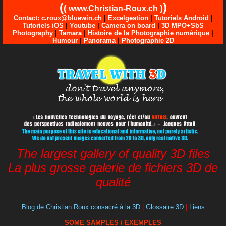
(
)
(
)
www.Christian-Roux.ch
Contact: c.roux@bluewin.ch
|
Excelgestion
|
Tutoriels Android
|
Tutoriels iOS
|
Youtube
|
Camera on board
|
3D MPO+SbS
Photography
|
Tamara
|
Histoire de la Photographie numérique
|
Humour
|
Panorama
|
Photographie 2D
The largest gallery of quality 3D files
La plus grosse galerie de fichiers 3D de
qualité
Blog de Christian Roux consacré à la 3D
|
Glossaire 3D
|
Liens
SOME SAMPLES / EXEMPLES