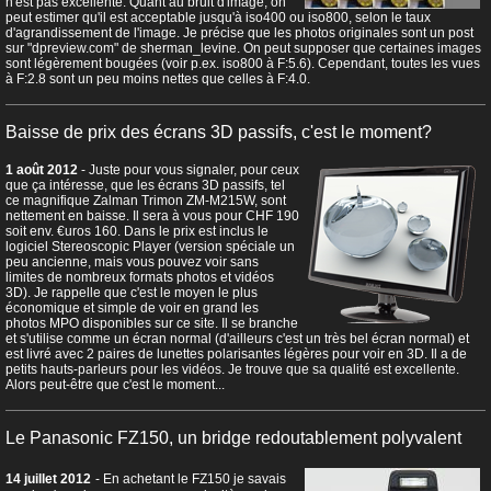
n'est pas excellente. Quant au bruit d'image, on
peut estimer qu'il est acceptable jusqu'à iso400 ou iso800, selon le taux
d'agrandissement de l'image. Je précise que les photos originales sont un post
sur "dpreview.com" de sherman_levine. On peut supposer que certaines images
sont légèrement bougées (voir p.ex. iso800 à F:5.6). Cependant, toutes les vues
à F:2.8 sont un peu moins nettes que celles à F:4.0.
Baisse de prix des écrans 3D passifs, c'est le moment?
1 août 2012
- Juste pour vous signaler, pour ceux
que ça intéresse, que les écrans 3D passifs, tel
ce magnifique Zalman Trimon ZM-M215W, sont
nettement en baisse. Il sera à vous pour CHF 190
soit env. €uros 160. Dans le prix est inclus le
logiciel Stereoscopic Player (version spéciale un
peu ancienne, mais vous pouvez voir sans
limites de nombreux formats photos et vidéos
3D). Je rappelle que c'est le moyen le plus
économique et simple de voir en grand les
photos MPO disponibles sur ce site. Il se branche
et s'utilise comme un écran normal (d'ailleurs c'est un très bel écran normal) et
est livré avec 2 paires de lunettes polarisantes légères pour voir en 3D. Il a de
petits hauts-parleurs pour les vidéos. Je trouve que sa qualité est excellente.
Alors peut-être que c'est le moment...
Le Panasonic FZ150, un bridge redoutablement polyvalent
14 juillet 2012
- En achetant le FZ150 je savais