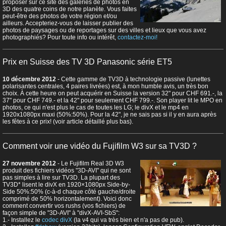
proposer sur ce site des galeries de photos en
3D des quatre coins de notre planète. Vous faites
peut-être des photos de votre région et/ou
ailleurs. Accepteriez-vous de laisser publier des
photos de paysages ou de reportages sur des villes et lieux que vous avez
photographiés? Pour toute info ou intérêt,
contactez-moi!
Prix en Suisse des TV 3D Panasonic série ET5
10 décembre 2012
- Cette gamme de TV3D à technologie passive (lunettes
polarisantes centrales, 4 paires livrées) est, à mon humble avis, un très bon
choix. À cette heure on peut acquérir en Suisse la version 32" pour CHF 691.-, la
37" pour CHF 749.- et la 42" pour seulement CHF 799.-. Son player lit le MPO en
photos, ce qui n'est plus le cas de toutes les LG; le divX et le mp4 en
1920x1080px maxi (50%:50%). Pour la 42", je ne sais pas si il y en aura après
les fêtes à ce prix! (voir article détaillé plus bas).
Comment voir une vidéo du Fujifilm W3 sur sa TV3D ?
27 novembre 2012
- Le Fujifilm Real 3D W3
produit des fichiers vidéos "3D-AVI" qui ne sont
pas simples à lire sur TV3D. La plupart des
TV3D* lisent le divX en 1920×1080px Side-by-
Side 50%:50% (c-à-d chaque côté gauche/droite
comprimé de 50% horizontalement). Voici donc
comment convertir vos rushs (vos fichiers) de
façon simple de "3D-AVI" à "divX-AVI-SbS":
1.- Installez le
codec divX
(la v4 qui va très bien et n'a pas de pub).