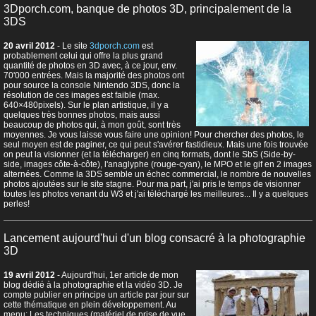
3Dporch.com, banque de photos 3D, principalement de la
3DS
20 avril 2012
- Le site
3dporch.com
est
probablement celui qui offre la plus grand
quantité de photos en 3D avec, à ce jour, env.
70'000 entrées. Mais la majorité des photos ont
pour source la console Nintendo 3DS, donc la
résolution de ces images est faible (max.
640×480pixels). Sur le plan artistique, il y a
quelques très bonnes photos, mais aussi
beaucoup de photos qui, à mon goût, sont très
moyennes. Je vous laisse vous faire une opinion! Pour chercher des photos, le
seul moyen est de paginer, ce qui peut s'avérer fastidieux. Mais une fois trouvée
on peut la visionner (et la télécharger) en cinq formats, dont le SbS (Side-by-
side, images côte-à-côte), l'anaglyphe (rouge-cyan), le MPO et le gif en 2 images
alternées. Comme la 3DS semble un échec commercial, le nombre de nouvelles
photos ajoutées sur le site stagne. Pour ma part, j'ai pris le temps de visionner
toutes les photos venant du W3 et j'ai téléchargé les meilleures... Il y a quelques
perles!
Lancement aujourd'hui d'un blog consacré à la photographie
3D
19 avril 2012
- Aujourd'hui, 1er article de mon
blog dédié à la photographie et la vidéo 3D. Je
compte publier en principe un article par jour sur
cette thématique en plein développement. Au
menu: Les techniques (matériel de prise de vue