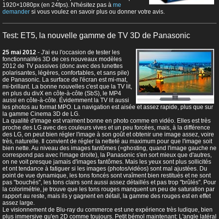
1920×1080px (en 24fps). N'hésitez pas à
me
demander
si vous voulez en savoir plus ou donner votre avis.
Test: ET5, la nouvelle gamme de TV 3D de Panasonic
25 mai 2012
- J'ai eu l'occasion de tester les
fonctionnalités 3D de ces nouveaux modèles
2012 de TV passives (donc avec des lunettes
polarisantes, légères, confortables, et sans pile)
de Panasonic. La surface de l'écran est mi-mat,
mi-brillant. La bonne nouvelles c'est que la TV lit,
en plus du divX en côte-à-côte (SbS), le MP4
aussi en côte-à-côte. Évidemment la TV lit aussi
les photos au format MPO. La navigation est aisée et assez rapide, plus que sur
la gamme Cinema 3D de LG.
La qualité d'image est vraiment bonne en photo comme en vidéo. Elles est très
proche des LG avec des couleurs vives et un peu forcées, mais, à la différence
des LG, on peut bien régler l'image à son goût et obtenir une image assez, voire
très, naturelle. Il convient de régler la netteté au maximum pour que l'image soit
bien nette. Au niveau des images fantômes (=ghosting, quand l'image gauche ne
correspond pas avec l'image droite), la Panasonic s'en sort mieux que d'autres,
on ne voit presque jamais d'images fantômes. Mais les yeux sont plus sollicités
et ont tendance à fatiguer si les images (photos/vidéos) sont mal ajustées. Du
point de vue dynamique, les tons foncés sont vraîment bien restitués et ne sont
pas "bouchés", les tons clairs sont aussi assez détaillés et pas trop "brûlés". Pour
la colorimétrie, je trouve que les tons rouges manquent un peu de saturation par
rapport au reste, mais ils y gagnent en détail, la gamme des rouges est en effet
assez large.
Le visionnement de Blu-ray du commerce est une expérience très ludique, bien
plus immersive qu'en 2D comme toujours. Petit bémol maintenant: L'angle latéral