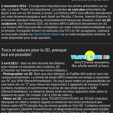
2 novembre 2014
- Changement important pour les photos présentées sur ce
site. Le mode 'Flash' est abandonné. Les photos
ne sont plus
présentées de
façon à les voir en 3D (mode à choix). Les fichiers MPO sont affichés directement
sur votre browser/navigateur web (testé sur Mozilla, Chrome, Internet Explorer 8,
le browser standard Samsung, et probablement beaucoup d'autres), mais
en 2D
seulement
. Sur Nintendo 3DS, les fichiers MPO s'affichent directement en 3D.
Les fichiers MPO peuvent être enregistrés sur votre ordi/smartphone/tablette (via
la fonction 'Enregister fichier') et visionnés (sur PC) en 3D (anaglyphe, interlacé
ou tout autre mode) via
StereoPhoto Maker
ou un autre programme similaire. Je
reste disponible pour toute question.
Trucs et astuces pour la 3D, presque
tout est possible!
3 avril 2013
- Voici en très résumé des filiaires
pour réaliser et visualiser des contenus 3D.
(Chercher sur Internet selon les noms indiqués.)
- Photographier en 3D
. Bien que plus fabriqué, le Fujifilm W3 reste le seul vrai
compact photo/vidéo. Le format de photo MPO universel est simple à reprendre
sur PC par SPM (StereoPhotoMaker). On peut aussi mettre en gauche/droite sur
une barre (év. en "Z" pour mieux les rapprocher) 2 appareils de marque Canon
(certains modèles) et synchroniser la prise de vue photo grâce à SDM
(StereoDataMaker). La distance idéale entre les deux appareils varie selon la
distance du sujet. On compte 1/30 à 1/50 de celle-ci.
- Filmer en 3D
. Les caméras Sony TD10E/TD20V/TD30V (la TD10E n'est plus
fabriquée et c'était à certains égards la meilleure des trois) produisent des
fichers vidéo M2TS double-flux de bonne qualité en Full-HD. Certaines versions
des logiciels Cyberlink PowerDirector et MagixVideoDeluxe permettent d'éditer
puis d'enregistrer des fichiers stéréo dont le SbS (Side-by-Side - côte-à-côte) et