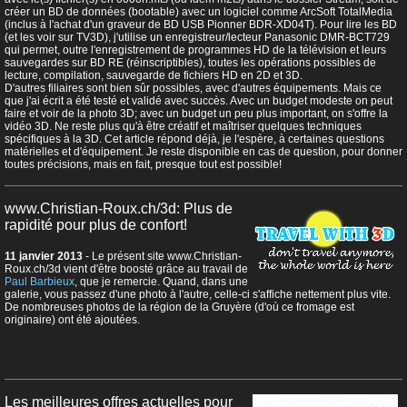
créer un BD de données (bootable) avec un logiciel comme ArcSoft TotalMedia
(inclus à l'achat d'un graveur de BD USB Pionner BDR-XD04T). Pour lire les BD
(et les voir sur TV3D), j'utilise un enregistreur/lecteur Panasonic DMR-BCT729
qui permet, outre l'enregistrement de programmes HD de la télévision et leurs
sauvegardes sur BD RE (réinscriptibles), toutes les opérations possibles de
lecture, compilation, sauvegarde de fichiers HD en 2D et 3D.
D'autres filiaires sont bien sûr possibles, avec d'autres équipements. Mais ce
que j'ai écrit a été testé et validé avec succès. Avec un budget modeste on peut
faire et voir de la photo 3D; avec un budget un peu plus important, on s'offre la
vidéo 3D. Ne reste plus qu'à être créatif et maîtriser quelques techniques
spécifiques à la 3D. Cet article répond déjà, je l'espère, à certaines questions
matérielles et d'équipement. Je reste disponible en cas de question, pour donner
toutes précisions, mais en fait, presque tout est possible!
www.Christian-Roux.ch/3d: Plus de
rapidité pour plus de confort!
11 janvier 2013
- Le présent site www.Christian-
Roux.ch/3d vient d'être boosté grâce au travail de
Paul Barbieux
, que je remercie. Quand, dans une
galerie, vous passez d'une photo à l'autre, celle-ci s'affiche nettement plus vite.
De nombreuses photos de la région de la Gruyère (d'où ce fromage est
originaire) ont été ajoutées.
Les meilleures offres actuelles pour