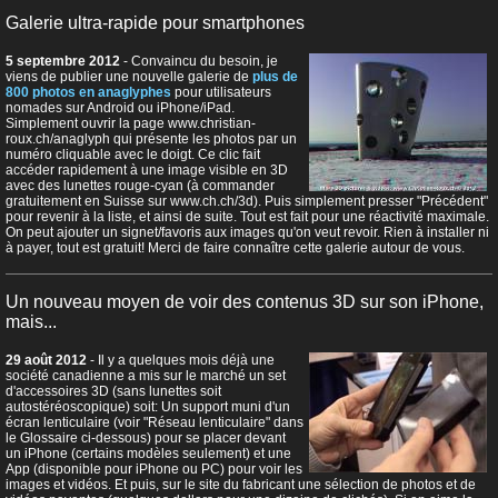
Galerie ultra-rapide pour smartphones
5 septembre 2012
- Convaincu du besoin, je
viens de publier une nouvelle galerie de
plus de
800 photos en anaglyphes
pour utilisateurs
nomades sur Android ou iPhone/iPad.
Simplement ouvrir la page www.christian-
roux.ch/anaglyph qui présente les photos par un
numéro cliquable avec le doigt. Ce clic fait
accéder rapidement à une image visible en 3D
avec des lunettes rouge-cyan (à commander
gratuitement en Suisse sur www.ch.ch/3d). Puis simplement presser "Précédent"
pour revenir à la liste, et ainsi de suite. Tout est fait pour une réactivité maximale.
On peut ajouter un signet/favoris aux images qu'on veut revoir. Rien à installer ni
à payer, tout est gratuit! Merci de faire connaître cette galerie autour de vous.
Un nouveau moyen de voir des contenus 3D sur son iPhone,
mais...
29 août 2012
- Il y a quelques mois déjà une
société canadienne a mis sur le marché un set
d'accessoires 3D (sans lunettes soit
autostéréoscopique) soit: Un support muni d'un
écran lenticulaire (voir "Réseau lenticulaire" dans
le Glossaire ci-dessous) pour se placer devant
un iPhone (certains modèles seulement) et une
App (disponible pour iPhone ou PC) pour voir les
images et vidéos. Et puis, sur le site du fabricant une sélection de photos et de