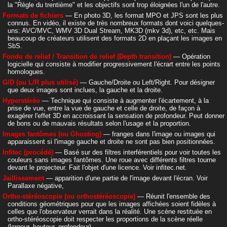
la "Règle du trentième" et les objectifs sont trop éloignées l'un de l'autre.
Formats de fichiers
— En photo 3D, les format MPO et JPS sont les plus
connus. En vidéo, il existe de très nombreux formats dont voici quelques-
uns: AVC/MVC, WMV 3D Dual Stream, MK3D (mkv 3d), etc, etc. Mais
beaucoup de créateurs utilisent des formats 2D en plaçant les images en
SbS.
Fondu de relief / Transition de relief (Depth transition)
— Opération
logicielle qui consiste à modifier progressivement l'écrart entre les points
homologues.
G/D (ou L/R plus utilisé)
— Gauche/Droite ou Left/Right. Pour désigner
que deux images sont inclues, la gauche et la droite.
Hyperstéréo
— Technique qui consiste à augmenter l'écartement, à la
prise de vue, entre la vue de gauche et celle de droite, de façon à
exagérer l'effet 3D en accroissant la sensation de profondeur. Peut donner
de bons ou de mauvais résultats selon l'usage et la proportion.
Images fantômes (ou Ghosting)
— franges dans l'image ou images qui
apparaissent si l'image gauche et droite ne sont pas bien positionnées.
Infitec (procédé)
— Basé sur des filtres interférentiels pour voir toutes les
couleurs sans images fantômes. Une roue avec différents filtres tourne
devant le projecteur. Fait l'objet d'une licence. Voir infitec.net.
Jaillissement
— apparition d'une partie de l'image devant l'écran. Voir
Parallaxe négative,
Ortho-stéréoscopie (ou orthostéréoscopie)
— Réunit l'ensemble des
conditions géométriques pour que les images affichées soient fidèles à
celles que l'observateur verrait dans la réalité. Une scène restituée en
ortho-stéréoscopie doit respecter les proportions de la scène réelle
(largeur, hauteur, profondeur).