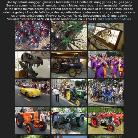
Use by default anaglyph glasses / Nécessite des lunettes 3D Anaglyphes (Rouge-Cyan)
Set your screen to its maximum brightness / Mettez votre écran à sa luminosité maximale
In the demo thumbs bellow, you cannot access to the Previous or the Next photos: please
select a gallery / Lors de l'affichage des vignettes-démo ci-dessous, vous ne pouvez pas voir
les photos précédentes (Prev) et suivantes (Next). Sélectionnez plutôt une galerie
Visualiser les fichiers MPO
en qualité supérieure
en 3D sur PC via
StereoPhoto Maker