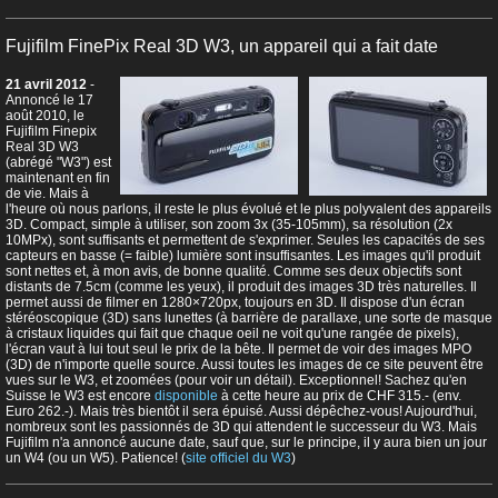
Fujifilm FinePix Real 3D W3, un appareil qui a fait date
21 avril 2012
-
Annoncé le 17
août 2010, le
Fujifilm Finepix
Real 3D W3
(abrégé "W3") est
maintenant en fin
de vie. Mais à
l'heure où nous parlons, il reste le plus évolué et le plus polyvalent des appareils
3D. Compact, simple à utiliser, son zoom 3x (35-105mm), sa résolution (2x
10MPx), sont suffisants et permettent de s'exprimer. Seules les capacités de ses
capteurs en basse (= faible) lumière sont insuffisantes. Les images qu'il produit
sont nettes et, à mon avis, de bonne qualité. Comme ses deux objectifs sont
distants de 7.5cm (comme les yeux), il produit des images 3D très naturelles. Il
permet aussi de filmer en 1280×720px, toujours en 3D. Il dispose d'un écran
stéréoscopique (3D) sans lunettes (à barrière de parallaxe, une sorte de masque
à cristaux liquides qui fait que chaque oeil ne voit qu'une rangée de pixels),
l'écran vaut à lui tout seul le prix de la bête. Il permet de voir des images MPO
(3D) de n'importe quelle source. Aussi toutes les images de ce site peuvent être
vues sur le W3, et zoomées (pour voir un détail). Exceptionnel! Sachez qu'en
Suisse le W3 est encore
disponible
à cette heure au prix de CHF 315.- (env.
Euro 262.-). Mais très bientôt il sera épuisé. Aussi dépêchez-vous! Aujourd'hui,
nombreux sont les passionnés de 3D qui attendent le successeur du W3. Mais
Fujifilm n'a annoncé aucune date, sauf que, sur le principe, il y aura bien un jour
un W4 (ou un W5). Patience! (
site officiel du W3
)