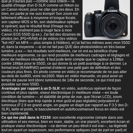
que je n'aurais pas —comme seul critère— la
qualité d'image d'un D-SLR comme un Nikon ou
un Canon récent, pour ne citer que ces deux. Eh
bien, en partie je me suis trompé! Son zoom est
tellement efficace à moyenne et longue focale,
son capteur MOS si fin, son stabilisateur optique
si opérant, que le résultat final (l'image ou la
vidéo), n'a vraîment pas à rougir face à mon
Canon EOS 550D (p.ex.). J'ai fait des dizaines de
photos (en JPG+RAW) et de vidéos (les vidéos
"full-HD" en MP4 — plus simple à l'édition), et j'ai fait les mêmes avec mon 550D
et, dans la moyenne —si on ne fait pas QUE des photos/vidéos en très basse
lumière, p.ex.— les résultats sont meilleurs, car on est au bénéfice d'une
meilleure ergonomie, ce qui rend possible de meilleurs cadrages et réglages et
donc de meilleurs résultats. Il faut juste tenir compte que le capteur a 12Mpx
contre 18Mpx pour le 550D, ce qui donne là un petit avantage à ce dernier. Le
format brut (RAW/RW2) permet d'obtenir une petit gain de définition et des
couleurs plus fines. En photo comme en vidéo je recommande de ne pas aller
au-delà de iso800, voire iso1600. Mais en vidéo manuelle, on peut avoir un
temps de pause lent (donc lumineux) de 1/8e de seconde, ce qui n'est pas
possible sur mon 550D.
Avantages par rapport à un D-SLR
: en vidéo, autofocus opérant de façon
continue et plus rapide, viseur électronique (= meilleure visée —en toute
condition de lumière—, et stabilité de prise de vue, que l'écran LCD), zoom
électrique (bien que trop rapide à mon goût et pas réglable) polyvalent et
lumineux (F:2.8 en grand angle, on gagne un diaph par rapport au F:3.5 des D-
SLR), taille et poids, le basculement en autofocus/manuel focus en vidéo est
bien implémenté.
Ce qui me plaît dans le FZ150
: son excellente ergonomie (simple dans son
utilisation et ses menus, bien en main, stable, un vrai plaisir!), excellent écran et
pratique viseur électronique —ce dernier un peu étroit il est vrai—, sa légéreté
tout en ayant un superzoom, ses performance optiques (net de part en part) et