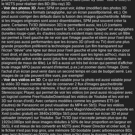
le M2TS pour réaliser des BD (Blu-ray) 3D.
- Voir des photos 3D
. Avec SPM on peut voir, éditer (modifier) des photos 3D
dans de nombreux formats (anaglyphe, sur un écran passif/polarisé, etc.). On
peut aussi corriger des défauts dans la fusion des images gauche/droite. Même
si les images originales sont assez disemblables, SPM peut souvent créer la
paire. Certaines TV3D (télévision 3D) le permettent aussi, les LG (certains
modèles lisent le MPO) d'autres lisent le SbS. Les copies "papier" en anaglyphes
(lunettes rouge-cyan, év. d'autres couleurs existent mais rares) ou avec un filtre
qui permet à l'oeil gauche de ne voir que l'image gauche et idem pour l'oeil droit,
ne sont pas aussi performantes que les écrans 3D (d'ordi ou TV) dont une plus
grande proportion préfèrent la technologie passive (un film transparent sur
l'écran "dévie" une ligne sur deux pour l'oeil gauche et une ligne sur deux pour
l'oeil droit, et des lunettes polarisantes ne voient que les lignes ad'hoc), mais la
technologie active existe aussi (plus fine dans les détails mais certains se
plaignent de maux de tête). Le W3 a aussi un très bel écran qui permet d'afficher
toute image MPO (aussi venant d'internet, p.ex.) et zoomer dans l'image. Donc
l'achat d'un écran peut venir dans un second temps en cas de budget serré. Les
images de ce site peuvent être vues, par exemple!
- Voir des vidéos en 3D
. Ce qui est valable pour la photo est aussi valable pour
la vidéo 3D mais comme le fait de conserver 2 flux d'images gauche/droite
demande beaucoup de mémoire, il faut un ordi assez puissant et le logiciel
Stereoscopic Player, qui permet de voir les vidéos (on peut aussi récupérer avec
un logiciel comme FreeYoutubeDownload les vidéos de Youtube et les voir en
3D sur écran d'ordi). Avec certains modèles comme les gammes ET5 (et
d'autres) de Panasonic on peut visualiser du MP4 en SbS). Pour les vidéos
propres, personnellement je les monte avec MagixVideoDeluxe et les exporte en
Xvid (codec gratuit) en 3840x1080px SbS pour visionner sur écran 3D et pour
uploader (envoyer) sur Youtube. Sur TV3D (qui n'accepte jamais plus que du
1920x1080px soit deux images réduites à 50% de leur proportion en largeur en
SbS), il est mieux de les convertir en M2TS avec Power Director et créer soit, si
le fichier n'est pas trop gros, une mémoire SD bootable (avec arborescence BD)
avec le(s) fichier(s) en 0000n.mts (ou idem m2ts) dans le dossier Stream, soit de