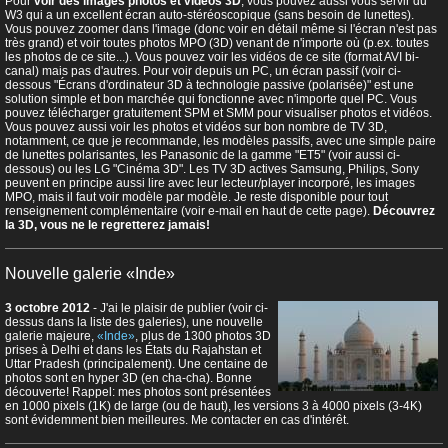
Pour
voir des images photos et vidéos 3D
, vous pouvez aussi vous servir du
W3 qui a un excellent écran auto-stéréoscopique (sans besoin de lunettes).
Vous pouvez zoomer dans l'image (donc voir en détail même si l'écran n'est pas
très grand) et voir toutes photos MPO (3D) venant de n'importe où (p.ex. toutes
les photos de ce site...). Vous pouvez voir les vidéos de ce site (format AVI bi-
canal) mais pas d'autres. Pour voir depuis un PC, un écran passif (voir ci-
dessous "Écrans d'ordinateur 3D à technologie passive (polarisée)" est une
solution simple et bon marchée qui fonctionne avec n'importe quel PC. Vous
pouvez télécharger gratuitement SPM et SMM pour visualiser photos et vidéos.
Vous pouvez aussi voir les photos et vidéos sur bon nombre de TV 3D,
notamment, ce que je recommande, les modèles passifs, avec une simple paire
de lunettes polarisantes, les Panasonic de la gamme "ET5" (voir aussi ci-
dessous) ou les LG "Cinéma 3D". Les TV 3D actives Samsung, Philips, Sony
peuvent en principe aussi lire avec leur lecteur/player incorporé, les images
MPO, mais il faut voir modèle par modèle. Je reste disponible pour tout
renseignement complémentaire (voir e-mail en haut de cette page).
Découvrez
la 3D, vous ne le regretterez jamais!
Nouvelle galerie «Inde»
3 octobre 2012
- J'ai le plaisir de publier (voir ci-
dessus dans la liste des galeries), une nouvelle
galerie majeure,
«Inde»
, plus de 1300 photos 3D
prises à Delhi et dans les États du Rajahstan et
Uttar Pradesh (principalement). Une centaine de
photos sont en hyper 3D (en cha-cha). Bonne
découverte! Rappel: mes photos sont présentées
en 1000 pixels (1K) de large (ou de haut), les versions 3 à 4000 pixels (3-4K)
sont évidemment bien meilleures. Me contacter en cas d'intérêt.