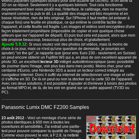
vidéos payantes (quelques dollars pour une dizaine de clichés). Si on aime la
3D on se réjouit. Seulement il y a quelques bémols: Tout cela fonctionne
moyennement bien voire plutôt mal, l'interface, le calibrage, rien ne marche
vraiment comme la pub le dit. La qualité des images est très moyenne et en
basse résolution, rien de très original. Sur l'iPhone il faut mettre (et enlever à
chaque fois) une feuille en plastique, ce qui enlève le contrôle tactile de
l'appareil, et cette feuille est fragile. Les images et vidéos sont encryptées d'une
façon totalement propriétaire (impossible de copier et voir quelque chose
ailleurs que sur l'appareil de départ). Et puis tout cela est payant, alors que mon
site propose beaucoup, beaucoup plus de choix, et gratuitement.
Ajouté 5.9.12:
Si vous voulez voir des photos (et vidéos, mais là moins de
choix à ce jour, mais ce n'est qu'une question de demande, je pourrais en
ajouter) "on the go", je rappelle que (pour env. €uro 230.- seulement, en Suisse)
on peut encore obtenir un Fujifilm W3 qui a, en plus de son excellent appareil de
photo 3D, un excellent
lecteur 3D
intégré autostéréoscopique (avec possibilité
de zoomer dans l'image, voir plus bas dans mes posts). Moins cher, pour une
centaine d'Euros, une Nintendo 3DS a aussi un lecteur correct intégré au
navigateur internet. Donc il suffit via internet de sélectionner une image et celle-
ci s'affiche en 3D. De là on peut ou non la stocker sur la carte SD de l'appareil.
Avec ces deux solutions, il est possible d'ajouter et d'enlever à loisirs des photos
au format MPO et, de là, de les voir en grand sur un autre appareil (TV3D ou
PC).
Panasonic Lumix DMC FZ200 Samples
23 août 2012
- Voici un montage d'une série de
photos identiques à 600 mm à toutes les
ouvertures et sensiblités. J'ai extrait une partie-
test pour pouvoir comparer la qualité de l'image.
Comme vous pouvez le voir, à F:2.8, la netteté