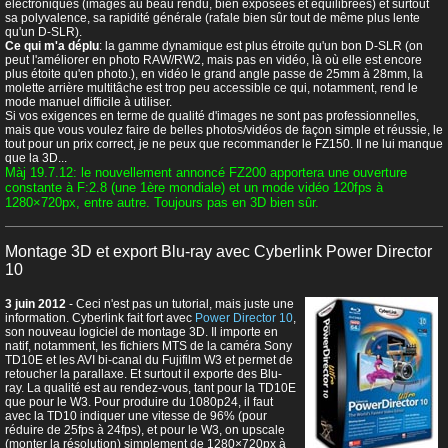
électroniques (images au beau rendu, bien exposées et équilibrées) et surtout
sa polyvalence, sa rapidité générale (rafale bien sûr tout de même plus lente
qu'un D-SLR).
Ce qui m'a déplu
: la gamme dynamique est plus étroite qu'un bon D-SLR (on
peut l'améliorer en photo RAW/RW2, mais pas en vidéo, là où elle est encore
plus étoite qu'en photo.), en vidéo le grand angle passe de 25mm à 28mm, la
molette arrière multitâche est trop peu accessible ce qui, notamment, rend le
mode manuel difficile à utiliser.
Si vos exigences en terme de qualité d'images ne sont pas professionnelles,
mais que vous voulez faire de belles photos/vidéos de façon simple et réussie, le
tout pour un prix correct, je ne peux que recommander le FZ150. Il ne lui manque
que la 3D...
Màj 19.7.12: le nouvellement annoncé FZ200 apportera une ouverture
constante à F:2.8 (une 1ère mondiale) et un mode vidéo 120fps à
1280×720px, entre autre. Toujours pas en 3D bien sûr.
Montage 3D et export Blu-ray avec Cyberlink Power Director
10
3 juin 2012
- Ceci n'est pas un tutorial, mais juste une
information. Cyberlink fait fort avec
Power Director 10
,
son nouveau logiciel de montage 3D. Il importe en
natif, notamment, les fichiers MTS de la caméra Sony
TD10E et les AVI bi-canal du Fujifilm W3 et permet de
retoucher la parallaxe. Et surtout il exporte des Blu-
ray. La qualité est au rendez-vous, tant pour la TD10E
que pour le W3. Pour produire du 1080p24, il faut
avec la TD10 indiquer une vitesse de 96% (pour
réduire de 25fps à 24fps), et pour le W3, on upscale
(monter la résolution) simplement de 1280×720px à