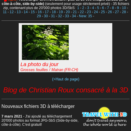
côte-à-côte, side-by-side)
(seulement pour usage strictement privé) - 35 fichiers
zip, contenant plus de 20'000 photos 3D/SbS:
1
-
2
-
3
-
4
-
5
-
6
-
7
-
8
-
9
-
10
-
11
-
12
-
13
-
14
-
15
-
16
-
17
-
18
-
19
-
20
-
21
-
22
-
23
-
24
-
25
-
26
-
27
-
28
-
29
-
30
-
31
-
32
-
33
-
34
-
New: 35
-
La photo du jour
Grosses feuilles / Matran (FR-CH)
(>Haut de page)
Blog de Christian Roux consacré à la 3D
Nouveaux fichiers 3D à télécharger
7 mars 2021
- J'ai ajouté au téléchargement
20'000 photos au format JPG-SbS (Side-by-side,
côte-à-côte). C'est gratuit!