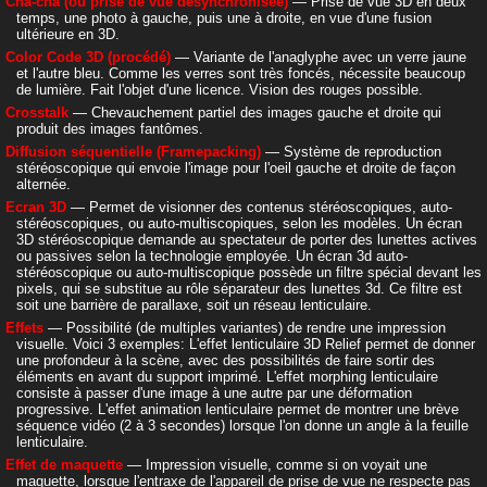
Cha-cha (ou prise de vue désynchronisée)
— Prise de vue 3D en deux
temps, une photo à gauche, puis une à droite, en vue d'une fusion
ultérieure en 3D.
Color Code 3D (procédé)
— Variante de l'anaglyphe avec un verre jaune
et l'autre bleu. Comme les verres sont très foncés, nécessite beaucoup
de lumière. Fait l'objet d'une licence. Vision des rouges possible.
Crosstalk
— Chevauchement partiel des images gauche et droite qui
produit des images fantômes.
Diffusion séquentielle (Framepacking)
— Système de reproduction
stéréoscopique qui envoie l'image pour l'oeil gauche et droite de façon
alternée.
Ecran 3D
— Permet de visionner des contenus stéréoscopiques, auto-
stéréoscopiques, ou auto-multiscopiques, selon les modèles. Un écran
3D stéréoscopique demande au spectateur de porter des lunettes actives
ou passives selon la technologie employée. Un écran 3d auto-
stéréoscopique ou auto-multiscopique possède un filtre spécial devant les
pixels, qui se substitue au rôle séparateur des lunettes 3d. Ce filtre est
soit une barrière de parallaxe, soit un réseau lenticulaire.
Effets
— Possibilité (de multiples variantes) de rendre une impression
visuelle. Voici 3 exemples: L'effet lenticulaire 3D Relief permet de donner
une profondeur à la scène, avec des possibilités de faire sortir des
éléments en avant du support imprimé. L'effet morphing lenticulaire
consiste à passer d'une image à une autre par une déformation
progressive. L'effet animation lenticulaire permet de montrer une brève
séquence vidéo (2 à 3 secondes) lorsque l'on donne un angle à la feuille
lenticulaire.
Effet de maquette
— Impression visuelle, comme si on voyait une
maquette, lorsque l'entraxe de l'appareil de prise de vue ne respecte pas