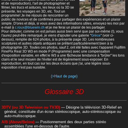
et de reproduction), l'art de photographier et
filmer, les trucs et astuces, les lieux où la 3D se
présente, les voyages en 3D, etc. Tout un
programme! Je me réjouis de rencontrer un
public de novices et de confirmés pour partager des expériences et un plaisir
simple. D'ores et déjà, si vous avez des informations utiles, envoyez-les moi par
e-mail à
c.roux@bluewin.ch
et je me ferai un plaisir de les partager.
Pour débuter, comme on est jamais aussi bien servi que par soi-même (!), vous
l'aurez peut-être remarqué, je viens d'ajouter une galerie "
Grèce
" (voir ci-
dessus), remplie de 624 photos, à la présente page 3D. Les nombreuses
sculptures et autres objets antiques se prêtent particulièrement bien à la
photographie 3D. Toutes ces photos, sauf 2, ont été faites avec l'appareil Fujifilm
FinePix Real 3D W3 en mode P (Programme) avec une compensation
d'exposition variable, en effet le W3 a une fâcheuse tendance à "brûler" les tons
clairs et le seul moyen de l'éviter est de légèrement sous-exposer. En
reproduction, en tout cas sur les deux écrans que j'ai, une légère sous-
exposition n'est pas nuisible.
(>Haut de page)
Glossaire 3D
3DTV (ou 3D Television ou TV3D)
— Désigne la télévision 3D-Relief en
général, constituée d'un écran stéréoscopique, auto-stéréoscopique ou
auto-multiscopique.
A/B (Above/Below)
— Positionnement des deux parties stéréo
assemblées l'une en-dessous de l'autre.