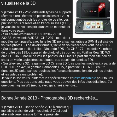
visualiser de la 3D
5 janvier 2013
- Voici différents types de supports
(écrans d'ordi, écrans de petites tailles et TV3D)
qui permettent de voir les photos de ce site. Les
prix sont sous réserve et en francs suisses (CHF),
je vous laisse voir les prix dans votre monnaie et
dans votre pays.
• Sur écrans d'ordinateur: LG D2342P CHF
232.38; Viewsonic V3D231 CHF 297.- (ces deux
modèles sont passifs, avec lunettes 3D polarisantes; grâce à SPM il est aisé de
voir les photos 3D de divers formats, facile de voir les vidéos Youtube en 3D).
• Sur écrans de petites tailles: Nintendo 3DS dès CHF 177.-, modèle XL (photo
de droite) dès 199.-, appareil de photo et très bon écran: Fujifilm Real 3D W3
env. CHF 360.- (facile de voir les photos MPO, mais à part sur mon site peu de
choix en vidéo; autostéréoscopiques, pas besoin de lunettes 3D).
• Sur téléviseurs 3D: la gamme LG Cinema 3D (pas tous les modèles), à partir de
CHF 600.- en 42", la gamme Panasonic ET5, à partir de CHF 600.- en 32"
(lunettes 3D polarisantes requises, les Panasonic permettent de voir les photos
et les vidéos sans problème).
Je vous laisse voir sur internet les spécifications et
reste disponible
pour toutes
questions. Plus bas dans cette page vous trouvez des infos plus détaillées. J'ai
quelques Fujifim W3 (neufs, avec garantie) à vendre...
Bonne Année 2013 - Photographes 3D recherchés...
1 janvier 2013
- Bonne Année 2013 à chacun qui
me fait le plaisir de voir mes photos! C'est peut-
être ambitieux, mais je forme le projet de