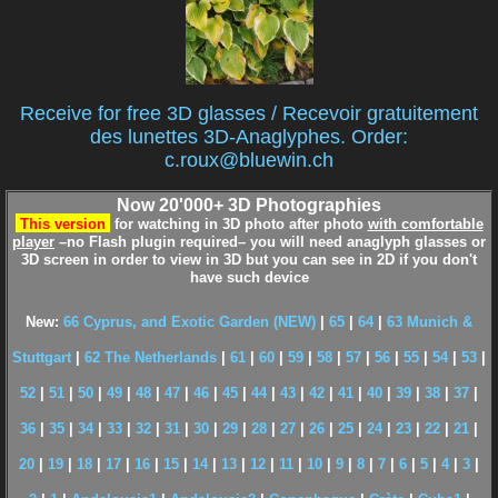
Receive for free 3D glasses / Recevoir gratuitement
des lunettes 3D-Anaglyphes. Order:
c.roux@bluewin.ch
Now 20'000+ 3D Photographies
This version
for watching in 3D photo after photo
with comfortable
player
–no Flash plugin required– you will need anaglyph glasses or
3D screen in order to view in 3D but you can see in 2D if you don't
have such device
New:
66 Cyprus, and Exotic Garden (NEW)
|
65
|
64
|
63 Munich &
Stuttgart
|
62 The Netherlands
|
61
|
60
|
59
|
58
|
57
|
56
|
55
|
54
|
53
|
52
|
51
|
50
|
49
|
48
|
47
|
46
|
45
|
44
|
43
|
42
|
41
|
40
|
39
|
38
|
37
|
36
|
35
|
34
|
33
|
32
|
31
|
30
|
29
|
28
|
27
|
26
|
25
|
24
|
23
|
22
|
21
|
20
|
19
|
18
|
17
|
16
|
15
|
14
|
13
|
12
|
11
|
10
|
9
|
8
|
7
|
6
|
5
|
4
|
3
|