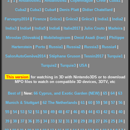
2
|
1
|
Andalousie1
|
Andalousie2
|
Copenhague
|
Crète
|
Cuba1
|
Cuba2
|
Cuba3
|
Cuba4
|
Denis Platt
|
Didier Chatellard
|
Farvagny2014
|
Firenze
|
Grèce1
|
Grèce2
|
Grèce3
|
India1
|
India2
|
India3
|
India4
|
India5
|
India6
|
Italie2017
|
Julio Couto
|
Madeira
|
Miroslav (Slovakia)
|
Mobilelogicom
|
Omid Asadi (Iran)
|
Philippe
Hartenstein
|
Porto
|
Russia1
|
Russia2
|
Russia3
|
Russia4
|
SalonAutoGenève2014
|
Stéphane Gruson
|
Tessin2017
|
Turquie1
|
Turquie2
|
Turquie3
|
USA
|
This version
for watching in 3D with Nintendo3DS or to download
MPO files to watch on compatible 3D devices, 3DTV, etc
Best of
|
New:
66 Cyprus, and Exotic Garden (NEW)
|
65
|
64
|
63
Munich & Stuttgart
|
62 The Netherlands
|
61
|
60
|
59
|
58
|
57
|
56
|
55
|
54
|
53
|
52
|
51
|
50
|
49
|
48
|
47
|
46
|
45
|
44
|
43
|
42
|
41
|
40
|
39
|
38
|
37
|
36
|
35
|
34
|
33
|
32
|
31
|
30
|
29
|
28
|
27
|
26
|
25
|
24
|