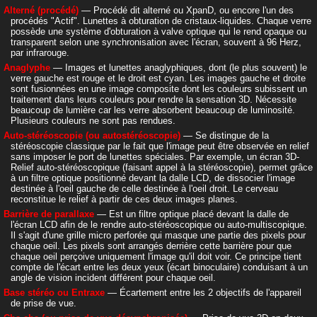
Alterné (procédé)
— Procédé dit alterné ou XpanD, ou encore l'un des
procédés "Actif". Lunettes à obturation de cristaux-liquides. Chaque verre
possède une système d'obturation à valve optique qui le rend opaque ou
transparent selon une synchronisation avec l'écran, souvent à 96 Herz,
par infrarouge.
Anaglyphe
— Images et lunettes anaglyphiques, dont (le plus souvent) le
verre gauche est rouge et le droit est cyan. Les images gauche et droite
sont fusionnées en une image composite dont les couleurs subissent un
traitement dans leurs couleurs pour rendre la sensation 3D. Nécessite
beaucoup de lumière car les verre absorbent beaucoup de luminosité.
Plusieurs couleurs ne sont pas rendues.
Auto-stéréoscopie (ou autostéréoscopie)
— Se distingue de la
stéréoscopie classique par le fait que l'image peut être observée en relief
sans imposer le port de lunettes spéciales. Par exemple, un écran 3D-
Relief auto-stéréoscopique (faisant appel à la stéréoscopie), permet grâce
à un filtre optique positionné devant la dalle LCD, de dissocier l'image
destinée à l'oeil gauche de celle destinée à l'oeil droit. Le cerveau
reconstitue le relief à partir de ces deux images planes.
Barrière de parallaxe
— Est un filtre optique placé devant la dalle de
l'écran LCD afin de le rendre auto-stéréoscopique ou auto-multiscopique.
Il s'agit d'une grille micro perforée qui masque une partie des pixels pour
chaque oeil. Les pixels sont arrangés derrière cette barrière pour que
chaque oeil perçoive uniquement l'image qu'il doit voir. Ce principe tient
compte de l'écart entre les deux yeux (écart binoculaire) conduisant à un
angle de vision incident différent pour chaque oeil.
Base stéréo ou Entraxe
— Écartement entre les 2 objectifs de l'appareil
de prise de vue.