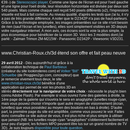
€39.-) de
Stereoscopic player
. Comme une ligne de l'écran est pour l'oeil gauche
et une ligne pour l'oeil droite, leur résolution horizontale est divisée par deux soit
540 pixels. Mais comme chaque oeil reçoit 540 pixels différents (x2), l'impression
visuelle est tout à fait correcte. Au niveau qualité, d'après les tests que j'ai lu, il n'y
a pas de très grande différence. A noter que le D2342P n'a pas de haut-parleurs.
Grâce à la technologie employée, les images présentées sur ce site n'ont besoin
de rien (sauf l'écran et les lunettes), elles sont simplement visibles en 3D depuis
votre navigateur internet. À mon avis, ces écrans sont la voie la plus simple, la
plus économique pour bénéficier de la vision 3D. Voici les 3 modèles dont j'ai
parlé: - Zalman Trimon ZM-M215W - Panasonic D2342P - Viewsonic V3D231.
www.Christian-Roux.ch/3d étend son offre et fait peau neuve
29 avril 2012
- Dès aujourdh'hui et grâce à la
collaboration technique de
Paul Barbieux
(créateur du site lookinstereo.com) et
Volker "Bill"
Schuelbe
(de Proggies2go.com, concepteur) que
je remercie vivement tous deux, le site
www.christian-roux.ch/3d
bénéfice d'une
application qui permet de voir les photos 3D en
stéréo
directement sur le navigateur de votre choix
- nécessite le plug'in bien
connu Adobe Flash). Par exemple si vous ouvrez l'une des galeries à droite, la
1ère page de la galerie qui s'ouvrira le sera en anaglyphe (lunettes rouge-cyan,
mais vous pouvez choisir n'importe quel autre moyen de visionnement (écran,
lunettes) que vous possédez au moyen des boutons en bas à droite). D'autre
part, la première page du site est amplifiée, comme vous pouvez le voir. Faites
donc connaître ce site autour de vous, il est plus riche et plus simple à utiliser
que jamais! (NB: les lunettes rouge-cyan "anaglyphes" s'obtiennent facilement et
pour peu d'argent, les fichiers MPO peuvent être lus sur un grand nombre de TV
3D). Je suis toujours
disponible pour toute question
.