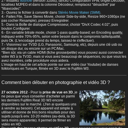
2.- Installez
ffdshow
(version 32bits), lancez Configuration VFW, onglet Decoder,
localisez MJPEG et dans la colonne Décodeur, remplacez "désactivé" par
"libavcodec".
3.- Ouvrez le fichier à convertir dans
Stéréo Movie Maker (SMM)
.
4.- Faites File, Save Stereo Movie, choisir Side-by-side, Resize 960×1080px (ne
pas cocher Resample), pressez Enregistrer.
5.- Dans la Boîte de dialogue Compresseur, choisir "DivX Codec 4.02", puis
bouton Configurer.
6.- En variable bitrate mode, choisir 1-pass quality-based; en Encoding quality,
indiquez entre 70%-95%, selon votre besoin dans le compromis taille/qualité,
puis Ok. (L'encodage prend du temps, laissez-le s'effectuer).
7.- Visionnez sur TV3D (LG, Panasonic, Samsung, etc), depuis une clé usb ou
un disque dur, ou encore sur un PC/Mac.
*Bien sûr, via un cable HDMI (fiche grosse/petite) vous pouvez aussi connecter
votre W3 à la TV3D, mais si vous avez beaucoup de séquences, ou que vous les
avez montées, cette procédure vous aidera.
L'image en haut de cet article pointe sur une vidéo (sur Youtube) de danses
folkloriques en Turquie, filmée en 3D avec le Fujifilm W3.
Comment bien débuter en photographie et vidéo 3D ?
27 octobre 2012
- Pour la
prise de vue en 3D
, je
ne peux que vous conseiller d'acheter un parmi
les derniers Fujifilm Real 3D W3 encore
disponibles sur le marché. (J'en ai quelques uns
à vendre au besoin). Cet appareil est simple à
utiliser et donne de très bons résultats pour des
sujets jusqu'à env. 10-20 mètres (au-delà, la 3D
sera moins apparente). Il permet de filmer en
vidéo en HD.