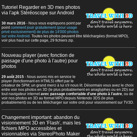
Tutoriel Regarder en 3D mes photos
via l'apk Stéréoscope sur Android
30 mars 2016
- Nous vous expliquons point par
point
comment jouir gratuitement (pour usage
privé exclusivement) de plus de 14'000 photos
sur votre Android
. Toutes les photos peuvent être téléchargées (format MPO),
voir plus haut sur cette page, 29 fichiers zip.
Nouveau player (avec fonction de
passage d'une photo à l'autre) pour
photos
29 août 2015
- Nous avons mis en service le
player (fonctionnant en HTML5) offert par le
créateur de SPM; un grand merci à lui s'il nous lit. Désormais vous avez le choix
entre voir nos photos en 3D (le plus probablement en anaglyphes ou en 2D) sur
tout navigateur internet
avec passage confortable d'une photo à l'autre
, ou de
voir nos photos en 3D au format MPO depuis Nintendo 3DS (le plus
probablement) ou de les télécharger sur votre ordi pour visionnement sur TV3D.
Changement important: abandon du
visionnement 3D en 'Flash', mais les
fichiers MPO accessibles et
visionnables via StereoPhoto Maker